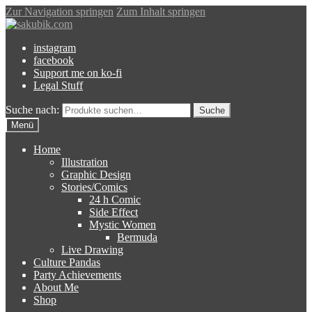
Zur Navigation springen
Zum Inhalt springen
instagram
facebook
Support me on ko-fi
Legal Stuff
Suche nach:
Suche
Menü
Home
Illustration
Graphic Design
Stories/Comics
24 h Comic
Side Effect
Mystic Women
Bermuda
Live Drawing
Culture Pandas
Party Achievements
About Me
Shop