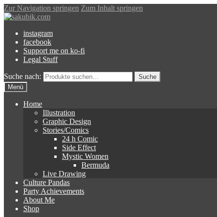
Zur Navigation springen
Zum Inhalt springen
instagram
facebook
Support me on ko-fi
Legal Stuff
Suche nach:
Suche
Menü
Home
Illustration
Graphic Design
Stories/Comics
24 h Comic
Side Effect
Mystic Women
Bermuda
Live Drawing
Culture Pandas
Party Achievements
About Me
Shop