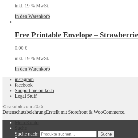
inkl. 19 % MwSt.
In den Warenkorb
Free Printable Envelope – Strawberrie
0,00
€
inkl. 19 % MwSt.
In den Warenkorb
instagram
facebook
Support me on ko-fi
Legal Stuff
© sakubik.com 2026
Datenschutzbelehrung
Erstellt mit Storefront & WooCommerce
.
Mein Konto
Suche
Suche nach:
Suche