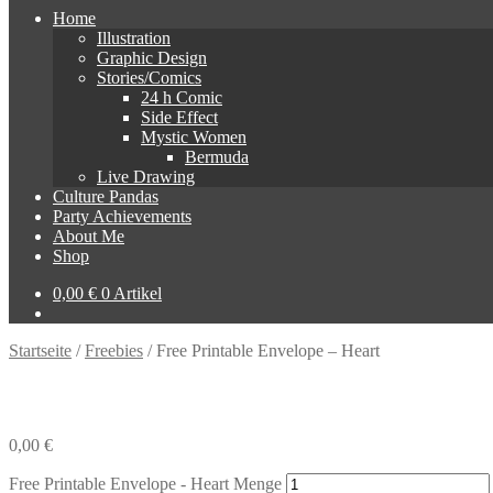
Home
Illustration
Graphic Design
Stories/Comics
24 h Comic
Side Effect
Mystic Women
Bermuda
Live Drawing
Culture Pandas
Party Achievements
About Me
Shop
0,00
€
0 Artikel
Startseite
/
Freebies
/
Free Printable Envelope – Heart
0,00
€
Free Printable Envelope - Heart Menge